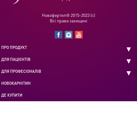
Новофертил® 2015-2023 (с)
Всі права захищені
expa
ПРО ПРОДУКТ
child
menu
expa
ДЛЯ ПАЦІЄНТІВ
child
menu
expa
ДЛЯ ПРОФЕСІОНАЛІВ
child
menu
НОВОКАРНІТИН
ДЕ КУПИТИ