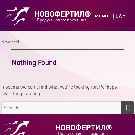
НОВОФЕРТИЛ®
Choose
MENU
Продукт нового покоління
a
language
Novofertil
Nothing Found
It seems we can’t find what you’re looking for. Perhaps
searching can help.
Search
for:
НОВОФЕРТИЛ®
Продукт нового покоління